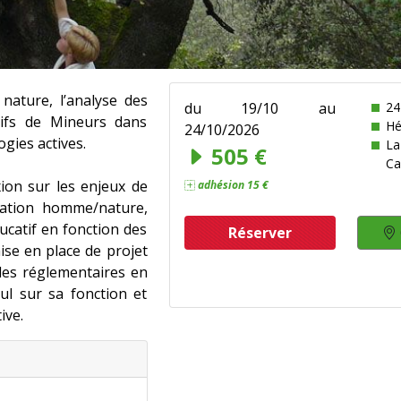
 nature, l’analyse des
du 19/10 au
24
ctifs de Mineurs dans
Hé
24/10/2026
ogies actives.
La
505 €
Ca
exion sur les enjeux de
adhésion 15 €
elation homme/nature,
ucatif en fonction des
Réserver
mise en place de projet
bles réglementaires en
ul sur sa fonction et
ive.