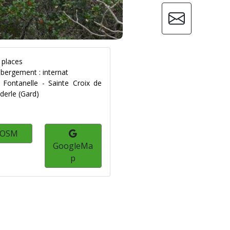
 places
bergement : internat
 Fontanelle - Sainte Croix de
derle (Gard)
OSM
GoogleMa
p