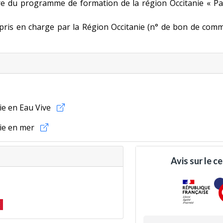
dre du programme de formation de la région Occitanie « P
t pris en charge par la Région Occitanie (n° de bon de com
ie en Eau Vive
ie en mer
 !
oires
, un BPJEPS en alternance spécialement conçu pour l’
ue
. En lien ci-contre un
document d'informations
à présenter