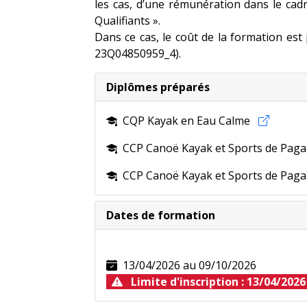
les cas, d’une rémunération dans le ca
Qualifiants ».
Dans ce cas, le coût de la formation es
23Q04850959_4).
Diplômes préparés
CQP Kayak en Eau Calme
CCP Canoë Kayak et Sports de Paga
CCP Canoë Kayak et Sports de Paga
Nouveau pour 2024
Dates de formation
Le
BPJEPS Animation nature et Territ
13/04/2026 au 09/10/2026
Limite d'inscription : 13/04/2026
Plus d'infornations sur la
fiche techniq