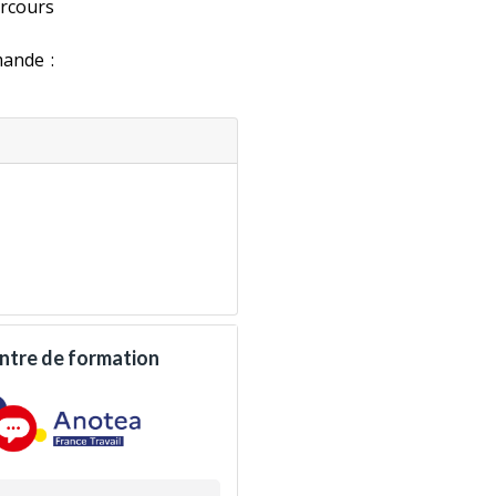
arcours
mande :
apprentissage.
 aux employeurs.