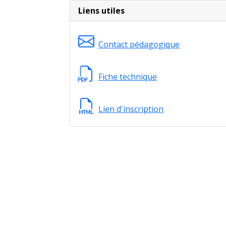
Lieu de formation
Liens utiles
Contact pédagogique
GPS : 44.107933 / 3.890123
Fiche technique
Lien d'inscription