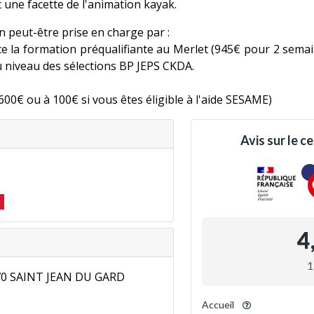
 une facette de l'animation kayak.
n peut-être prise en charge par :
ce la formation préqualifiante au Merlet (945€ pour 2 sema
 niveau des sélections BP JEPS CKDA.
 600€ ou à 100€ si vous êtes éligible à l'aide SESAME)
 !
oires
, un BPJEPS en alternance spécialement conçu pour l’
ue
. En lien ci-contre un
document d'informations
à présenter
270 SAINT JEAN DU GARD