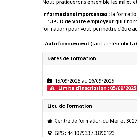
Nous pratiquerons ensemble les milles et
Informations importantes :
la formatio
•
L'OPCO de votre employeur
qui finan
formation) pour vous permettre d’être au
•
Auto financement
(tarif préférentiel à
Nouveau pour 2024
Dates de formation
Le
BPJEPS Animation nature et Territ
15/09/2025 au 26/09/2025
Limite d'inscription : 05/09/2025
Plus d'infornations sur la
fiche techniq
Lieu de formation
Centre de formation du Merlet 30
GPS : 44.107933 / 3.890123