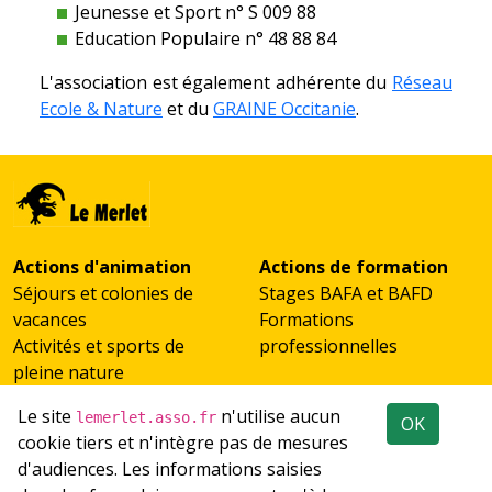
Jeunesse et Sport n° S 009 88
Education Populaire n° 48 88 84
L'association est également adhérente du
Réseau
Ecole & Nature
et du
GRAINE Occitanie
.
Actions d'animation
Actions de formation
Séjours et colonies de
Stages BAFA et BAFD
vacances
Formations
Activités et sports de
professionnelles
pleine nature
Scolaires et classes de
Le site
n'utilise aucun
lemerlet.asso.fr
OK
découverte
cookie tiers et n'intègre pas de mesures
Accueil de groupes
d'audiences. Les informations saisies
Emploi
Réseaux sociaux