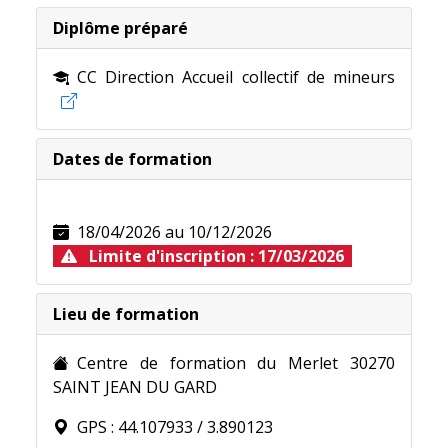
Diplôme préparé
CC Direction Accueil collectif de mineurs
Nouveau pour 2024 !
Dates de formation
Le
BPJEPS Animation nature et Territoires
, un BP
18/04/2026 au 10/12/2026
Plus d'infornations sur la
fiche technique
. En lien ci
Limite d'inscription : 17/03/2026
Lieu de formation
Centre de formation du Merlet 30270
SAINT JEAN DU GARD
GPS : 44.107933 / 3.890123