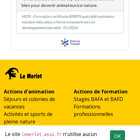
Afficher une carte plus grande
Actions d'animation
Actions de formation
Séjours et colonies de
Stages BAFA et BAFD
vacances
Formations
Activités et sports de
professionnelles
pleine nature
Scolaires et classes de
Le site
n'utilise aucun
lemerlet.asso.fr
OK
découverte