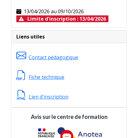
Le
BPJEPS Animation nature et Territoires
, un BP
13/04/2026 au 09/10/2026
Plus d'infornations sur la
fiche technique
. En lien ci
Limite d'inscription : 13/04/2026
Lieu de formation
Liens utiles
Contact pédagogique
GPS : 44.107933 / 3.890123
Fiche technique
Lien d'inscription