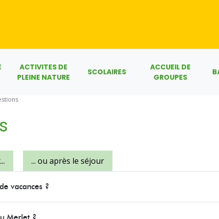
E
ACTIVITES DE
ACCUEIL DE
SCOLAIRES
B
PLEINE NATURE
GROUPES
estions
s
..
... ou après le séjour
 de vacances ?
au Merlet ?