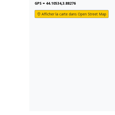
GPS = 44.10534,3.88276
Afficher la carte dans Open Street Map