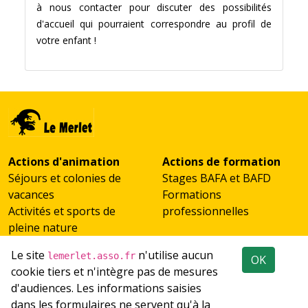
à nous contacter pour discuter des possibilités
d'accueil qui pourraient correspondre au profil de
votre enfant !
Actions d'animation
Actions de formation
Séjours et colonies de
Stages BAFA et BAFD
vacances
Formations
Activités et sports de
professionnelles
pleine nature
Scolaires et classes de
Le site
n'utilise aucun
lemerlet.asso.fr
OK
découverte
cookie tiers et n'intègre pas de mesures
Accueil de groupes
d'audiences. Les informations saisies
Emploi
Réseaux sociaux
dans les formulaires ne servent qu'à la