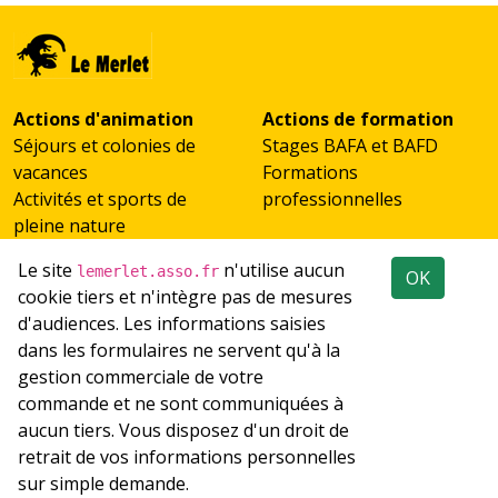
Actions d'animation
Actions de formation
Séjours et colonies de
Stages BAFA et BAFD
vacances
Formations
Activités et sports de
professionnelles
pleine nature
Scolaires et classes de
Le site
n'utilise aucun
lemerlet.asso.fr
OK
découverte
cookie tiers et n'intègre pas de mesures
Accueil de groupes
d'audiences. Les informations saisies
Emploi
Réseaux sociaux
dans les formulaires ne servent qu'à la
Recrutement
gestion commerciale de votre
Les offres d'emploi du
commande et ne sont communiquées à
réseau
aucun tiers. Vous disposez d'un droit de
retrait de vos informations personnelles
© 1981-2026 Tous droits réservés à l'Association Le
sur simple demande.
Merlet